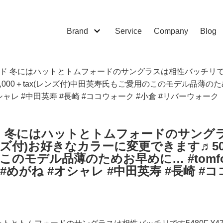
Brand
Service
Company
Blog
ード 冬にはハットとトムフォードのサングラスは相性バッチリです5480
,000＋tax(レンズ付)中田英寿氏もご愛用のこのモデル品薄のためお
 #オシャレ #中田英寿 #長崎 #ココウォーク #小倉 #リバーウォーク
ード 冬にはハットとトムフォードのサン
x(レンズ付)お好きなカラーに変更できます♬5013
のモデル品薄のためお早めに… #tomfo
眼鏡 #めがね #オシャレ #中田英寿 #長崎 