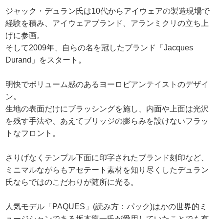
ジャック・デュラン氏は10代からアイウェアの製造現場で
経験を積み、アイウェアブランド、アランミクリの立ち上
げに参画。
そして2009年、自らの名を冠したブランド「Jacques
Durand」をスタート。
明快でボリューム感のあるヨーロピアンテイストのデザイ
ン。
生地の表面だけにブラッシングを施し、内面や上面は光沢
を残す手法や、あえてブリッジの膨らみを設けないフラッ
トなフロント。
さりげなくテンプル下面に印字されたブランド刻印など、
ミニマルながらもアセテート素材を知り尽くしたデュラン
氏ならではのこだわりが随所に光る。
人気モデル「PAQUES」(読み方：パック)はかの世界的ミ
ュージシャンである坂本龍一氏が愛用していたことでも有