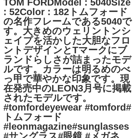
TOM FORDModel : 5040Size
: 52Color : 182トムフォード
の名作フレームである5040で
す。大きめのウェリントンシ
ェイプを活かした大胆なフロ
ントデザインとTマークにブ
ランドらしさが詰まったモデ
ルです。カラーは明るめのべ
っ甲で華やかな印象です。現
在発売中のLEON3月号に掲載
されたモデルです。
#tomfordeyewear #tomford#
トムフォード
#leonmagazine#sunglasses
#サングラス#眼鏡 #メガネ