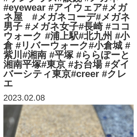
#eyewear #アイウェア#メガ
ネ屋 #メガネコーデ#メガネ
男子 #メガネ女子#長崎 #ココ
ウォーク #浦上駅#北九州 #小
倉 #リバーウォーク#小倉城 #
紫川#湘南 #平塚 #ららぽーと
湘南平塚#東京 #お台場 #ダイ
バーシティ東京#creer #クレ
エ
2023.02.08