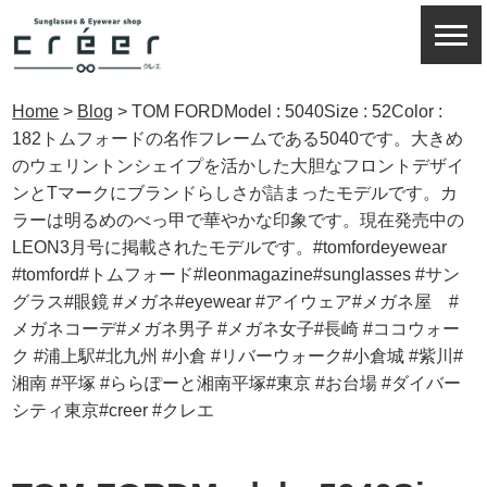
Home
>
Blog
>
TOM FORDModel : 5040Size : 52Color :
182トムフォードの名作フレームである5040です。大きめ
のウェリントンシェイプを活かした大胆なフロントデザイ
ンとTマークにブランドらしさが詰まったモデルです。カ
ラーは明るめのべっ甲で華やかな印象です。現在発売中の
LEON3月号に掲載されたモデルです。#tomfordeyewear
#tomford#トムフォード#leonmagazine#sunglasses #サン
グラス#眼鏡 #メガネ#eyewear #アイウェア#メガネ屋 #
メガネコーデ#メガネ男子 #メガネ女子#長崎 #ココウォー
ク #浦上駅#北九州 #小倉 #リバーウォーク#小倉城 #紫川#
湘南 #平塚 #ららぽーと湘南平塚#東京 #お台場 #ダイバー
シティ東京#creer #クレエ