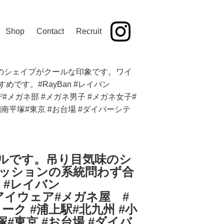
Shop
Contact
Recruit
り目気味のシェイプがクールな印象です。ワイ
す。#RayBan #レイバン
ネコーデ#メガネ部 #メガネ男子 #メガネ女子#
湘南平塚#東京 #お台場 #ダイバーシテ
いうモデルです。吊り目気味のシ
ッションの系統問わず合
 #レイバン
ar #アイウェア#メガネ屋 #
ーク #浦上駅#北九州 #小
塚#東京 #お台場 #ダイバ