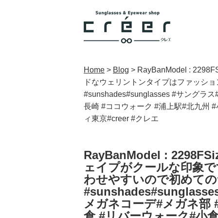
Home
>
Blog
>
RayBanModel :
ドなウェリントンタイプはファッション
#sunshades#sunglasses #
長崎 #ココウォーク #浦上駅#北九州 
ィ東京#creer #クレエ
RayBanModel : 2
ェイプがクールな印象で
わせやすいので初めてのサ
#sunshades#sungl
メガネコーデ#メガネ部 #
倉 #リバーウォーク#小倉