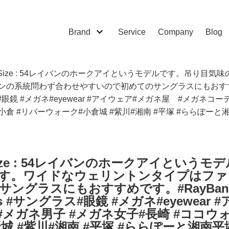
Brand
Service
Company
Blog
 2298FSize : 54レイバンのホークアイというモデルです。吊
の系統問わず合わせやすいので初めてのサングラスにもおすすめで
サングラス#眼鏡 #メガネ#eyewear #アイウェア#メガネ屋 #メガ
#小倉 #リバーウォーク#小倉城 #紫川#湘南 #平塚 #ららぽーと
298FSize : 54レイバンのホークアイと
す。ワイドなウェリントンタイプはファ
ングラスにもおすすめです。#RayBan
asses #サングラス#眼鏡 #メガネ#eyewe
メガネ男子 #メガネ女子#長崎 #ココウォ
城 #紫川#湘南 #平塚 #ららぽーと湘南平