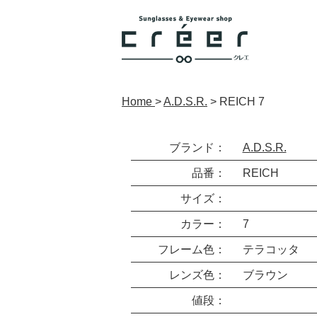
Home
>
A.D.S.R.
>
REICH 7
ブランド：
A.D.S.R.
品番：
REICH
サイズ：
カラー：
7
フレーム色：
テラコッタ
レンズ色：
ブラウン
値段：