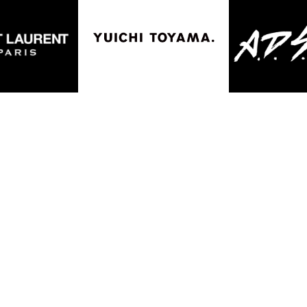
ntact
Recruit
Sitemap
PrivacyPolicy