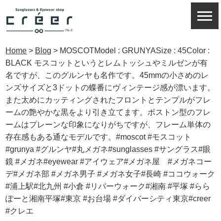
Home
>
Blog
>
MOSCOTModel : GRUNYASize : 45Color :
BLACK モスコットというとレムトッシュやミルゼンが有
名ですが、このグルンヤも名作です。45mmの小さめのレ
ンズサイズと3ドットの蝶番にヴィンテージ感が漂います。
また太めにカッティングされたフロントとテンプルがフレ
ームの艶やかな黒をより引き立てます。ボストン型のフレ
ームはプレーンな印象になりがちですが、フレーム単体の
存在感もある通なモデルです。#moscot #モスコット
#grunya #グルンヤ#丸メガネ#sunglasses #サングラス#眼
鏡 #メガネ#eyewear #アイウェア#メガネ屋 #メガネコー
デ#メガネ部 #メガネ男子 #メガネ女子#長崎 #ココウォーク
#浦上駅#北九州 #小倉 #リバーウォーク#湘南 #平塚 #らら
ぽーと湘南平塚#東京 #お台場 #ダイバーシティ東京#creer
#クレエ