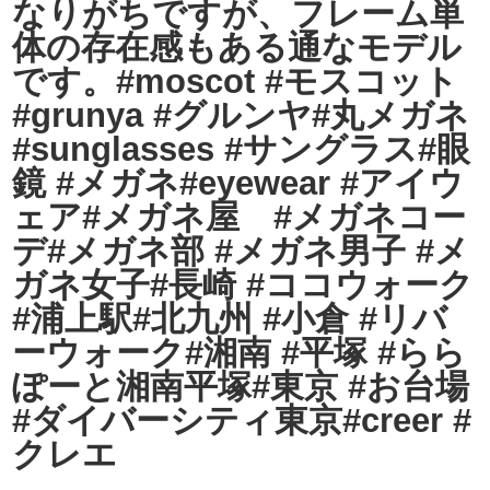
なりがちですが、フレーム単
体の存在感もある通なモデル
です。#moscot #モスコット
#grunya #グルンヤ#丸メガネ
#sunglasses #サングラス#眼
鏡 #メガネ#eyewear #アイウ
ェア#メガネ屋 #メガネコー
デ#メガネ部 #メガネ男子 #メ
ガネ女子#長崎 #ココウォーク
#浦上駅#北九州 #小倉 #リバ
ーウォーク#湘南 #平塚 #らら
ぽーと湘南平塚#東京 #お台場
#ダイバーシティ東京#creer #
クレエ