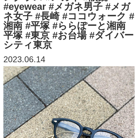
#eyewear #メガネ男子 #メガ
ネ女子 #長崎 #ココウォーク #
湘南 #平塚 #ららぽーと湘南
平塚 #東京 #お台場 #ダイバー
シティ東京
2023.06.14