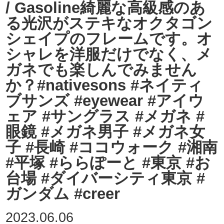
/ Gasoline綺麗な高級感のあ
る光沢がステキなオクタゴン
シェイプのフレームです。オ
シャレを洋服だけでなく、メ
ガネでも楽しんでみません
か？#nativesons #ネイティ
ブサンズ #eyewear #アイウ
ェア #サングラス #メガネ #
眼鏡 #メガネ男子 #メガネ女
子 #長崎 #ココウォーク #湘南
#平塚 #ららぽーと #東京 #お
台場 #ダイバーシティ東京 #
ガンダム #creer
2023.06.06